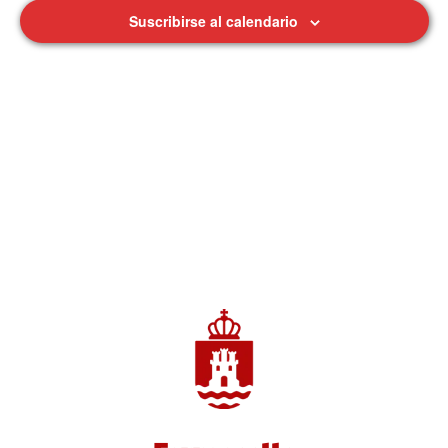
Suscribirse al calendario
de
Eventos