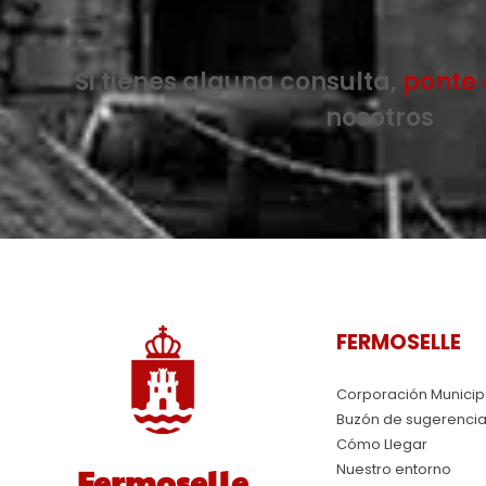
Si tienes alguna consulta,
ponte 
nosotros
FERMOSELLE
Corporación Municip
Buzón de sugerenci
Cómo Llegar
Nuestro entorno
Fermoselle