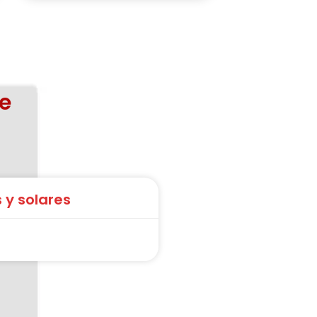
e
 y solares