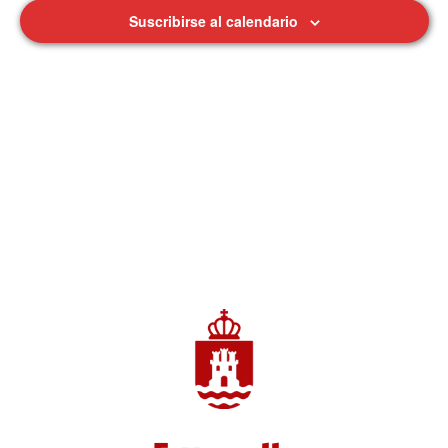
Suscribirse al calendario
de
Eventos