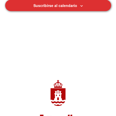
Suscribirse al calendario
de
Eventos