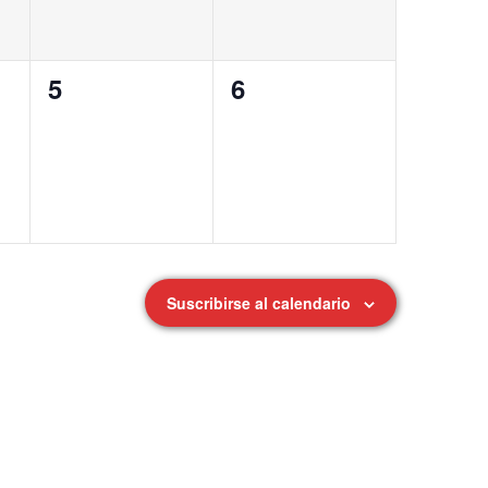
0
0
5
6
eventos,
eventos,
Suscribirse al calendario