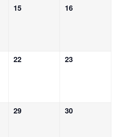
0
0
15
16
eventos,
eventos,
0
0
22
23
eventos,
eventos,
0
0
29
30
eventos,
eventos,