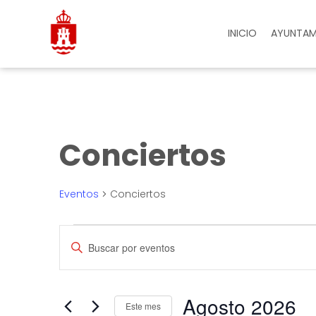
INICIO
AYUNTAM
Conciertos
Eventos
Conciertos
Navegación
Introduce
la
palabra
de
clave.
Busca
Eventos
Agosto 2026
búsqueda
para
Este mes
la