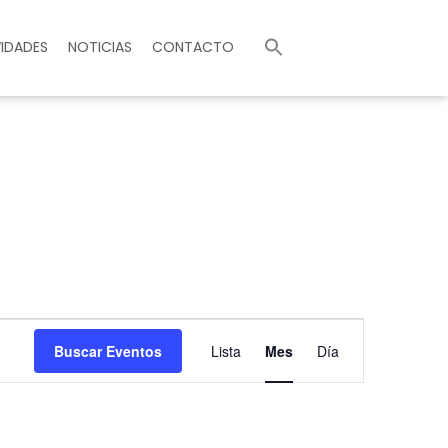
Buscar:
IDADES
NOTICIAS
CONTACTO
Navegación
Buscar Eventos
Lista
Mes
Día
de
vistas