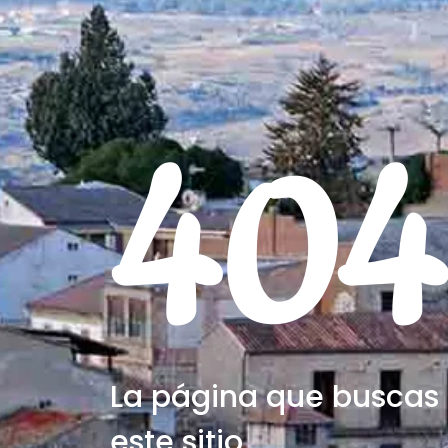
404
La página que buscas 
este sitio