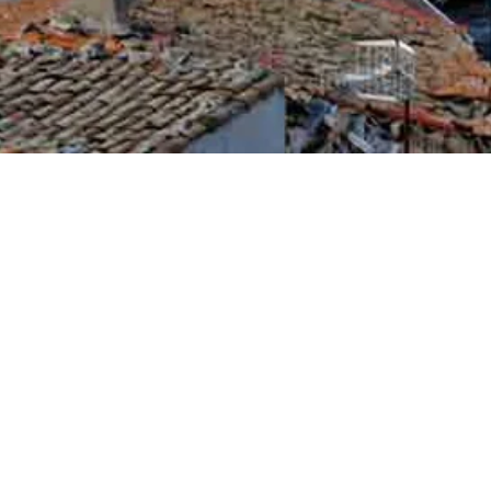
VEN A CONOCERNOS
al
Capital de los Arribes del Duero
as
El pueblo de las 1.000 bodegas
Puntos de interés