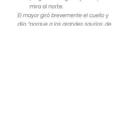
mira al norte.
El mayor giró brevemente el cuello y
dijo “porque a los grandes saurios, de
los que venimos, les parecían
espaldas de humanos, que llaman
culos”. El lagarto joven hizo un largo
bostezo y se volvió también al sur. De
pronto, el roble junto a la roca sobre la
que dormitaban dejó caer una
melena de muérdago, que devoraron
como desayuno antes de caer en un
lento sopor.
Mientras los lagartos duermen, el
tataranieto del tataranieto del