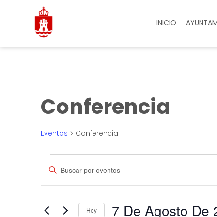
INICIO
AYUNTAM
Conferencia
Eventos
Conferencia
Navegación
Introduce
la
palabra
de
clave.
Busca
Eventos
7 De Agosto De 
búsqueda
para
Hoy
la