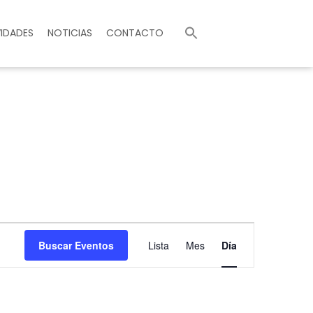
Buscar:
IDADES
NOTICIAS
CONTACTO
Navegación
Buscar Eventos
Lista
Mes
Día
de
vistas